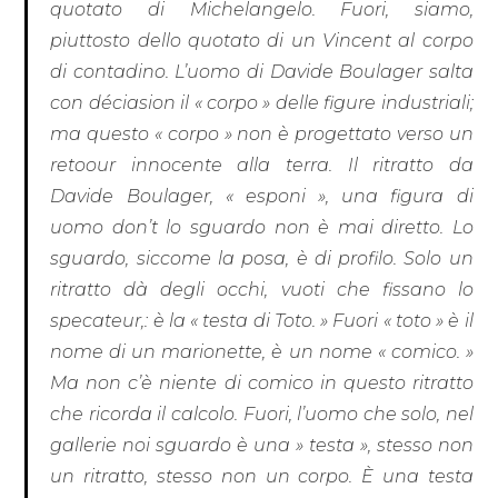
quotato di Michelangelo. Fuori, siamo,
piuttosto dello quotato di un Vincent al corpo
di contadino. L’uomo di Davide Boulager salta
con déciasion il « corpo » delle figure industriali;
ma questo « corpo » non è progettato verso un
retoour innocente alla terra. Il ritratto da
Davide Boulager, « esponi », una figura di
uomo don’t lo sguardo non è mai diretto. Lo
sguardo, siccome la posa, è di profilo. Solo un
ritratto dà degli occhi, vuoti che fissano lo
specateur,: è la « testa di Toto. » Fuori « toto » è il
nome di un marionette, è un nome « comico. »
Ma non c’è niente di comico in questo ritratto
che ricorda il calcolo. Fuori, l’uomo che solo, nel
gallerie noi sguardo è una » testa », stesso non
un ritratto, stesso non un corpo. È una testa