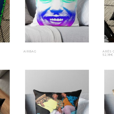
AIRBAG
ARÈS 
52,18€