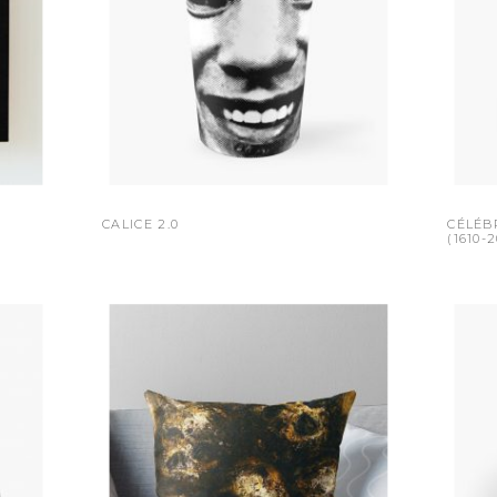
CALICE 2.0
CÉLÉB
(1610-2