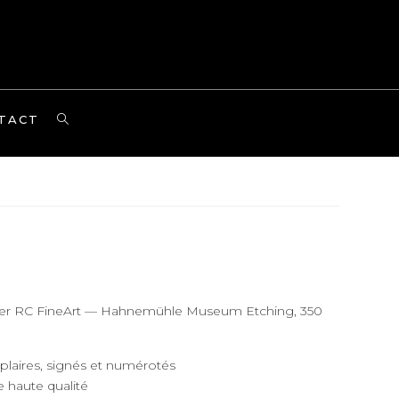
TOGGLE
TACT
WEBSITE
SEARCH
apier RC FineArt — Hahnemühle Museum Etching, 350
mplaires, signés et numérotés
 haute qualité