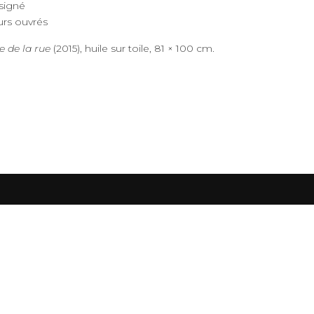
 signé
ours ouvrés
e de la rue
(2015), huile sur toile, 81 × 100 cm.