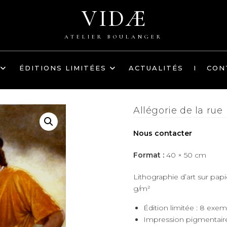
VIDÆ
ATELIER BOULANGER
ÉDITIONS LIMITÉES
ACTUALITÉS
I
CON
Allégorie de la rue
Nous contacter
Format :
40 × 50 cm
Lithographie d’art sur p
g/m²
Édition limitée : 8 exe
Impression pigmentaire