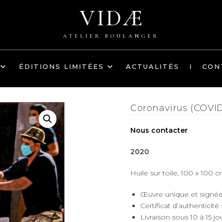
VIDÆ
ATELIER BOULANGER
ÉDITIONS LIMITÉES
ACTUALITÉS
I
CON
Coronavirus (COVID
Nous contacter
2020
Huile sur toile, 100 x 100 c
Œuvre unique et signé
Certificat d’authenticité
Livraison sous 10 à 15 j