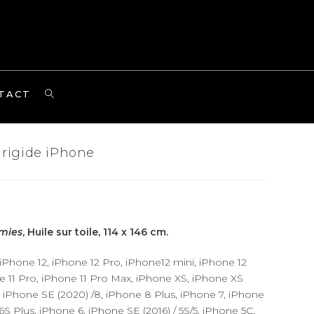
TOGGLE
TACT
WEBSITE
SEARCH
rigide iPhone
mies
, Huile sur toile, 114 x 146 cm.
Phone 12, iPhone 12 Pro, iPhone12 mini, iPhone 12
e 11 Pro, iPhone 11 Pro Max, iPhone XS, iPhone XS
 iPhone SE (2020) /8, iPhone 8 Plus, iPhone 7, iPhone
6S Plus, iPhone 6, iPhone SE (2016) / 5S/5, iPhone 5C,