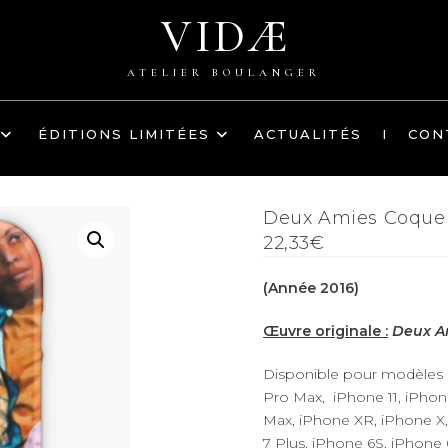
VIDÆ
ATELIER BOULANGER
ÉDITIONS LIMITÉES
ACTUALITÉS
I
CON
Deux Amies Coque 
22,33€
(Année 2016)
Œuvre originale :
Deux A
Disponible pour modèles i
Pro Max, iPhone 11, iPhon
Max, iPhone XR, iPhone X,
7 Plus, iPhone 6S, iPhone 