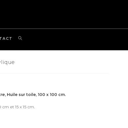
TOGGLE
TACT
WEBSITE
SEARCH
ylique
tre
, Huile sur toile, 100 x 100 cm.
0 cm et 15 x 15 cm.