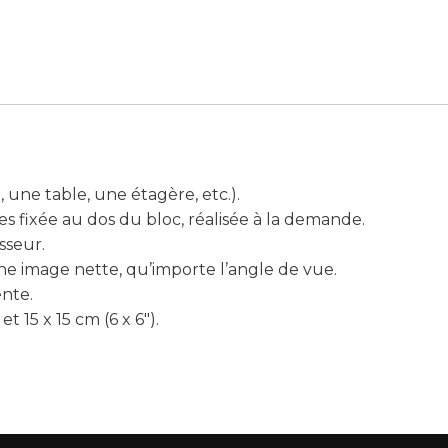
 une table, une étagère, etc.).
s fixée au dos du bloc, réalisée à la demande.
isseur.
une image nette, qu’importe l’angle de vue.
ente.
 et 15 x 15 cm (6 x 6″).