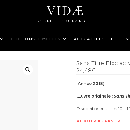
VIDÆ
ATELIER BOULANGER
ÉDITIONS LIMITÉES
ACTUALITÉS
I
CON
Sans Titre Bloc acr
24,48€
(Année 2018)
Œuvre originale :
Sans Ti
Disponible en tailles 10 x 1
AJOUTER AU PANIER