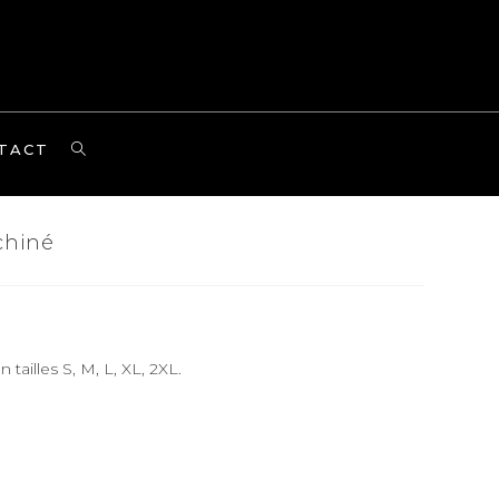
TOGGLE
TACT
WEBSITE
SEARCH
chiné
tailles S, M, L, XL, 2XL.