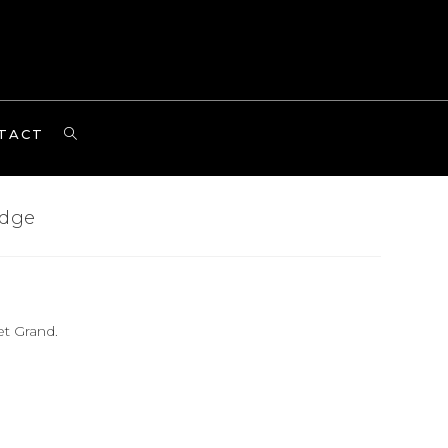
TOGGLE
TACT
WEBSITE
SEARCH
adge
et Grand.