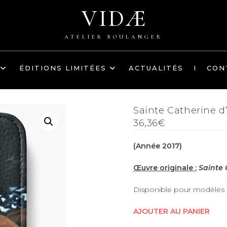
VIDÆ
ATELIER BOULANGER
ÉDITIONS LIMITÉES
ACTUALITÉS
I
CON
Sainte Catherine d’
36,36€
(Année 2017)
Œuvre originale :
Sainte 
Disponible pour modèles i
AJOUTER AU PANIER