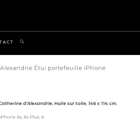
TOGGLE
TACT
WEBSITE
SEARCH
Alexandrie Étui portefeuille iPhone
Catherine d’Alexandrie
, Huile sur toile, 146 x 114 cm.
Phone 6s, 6s Plus, 6.