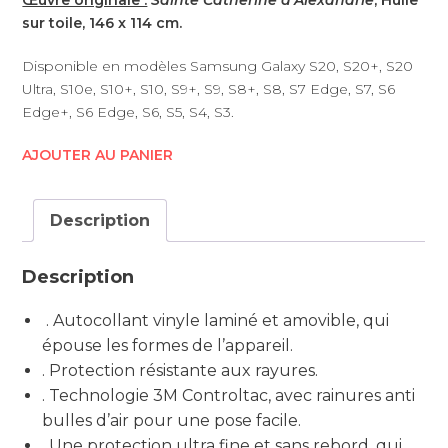
sur toile, 146 x 114 cm.
Disponible en modèles Samsung Galaxy S20, S20+, S20
Ultra, S10e, S10+, S10, S9+, S9, S8+, S8, S7 Edge, S7, S6
Edge+, S6 Edge, S6, S5, S4, S3.
AJOUTER AU PANIER
Description
Description
. Autocollant vinyle laminé et amovible, qui
épouse les formes de l’appareil.
. Protection résistante aux rayures.
. Technologie 3M Controltac, avec rainures anti
bulles d’air pour une pose facile.
. Une protection ultra fine et sans rebord, qui