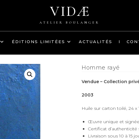
VIDÆ
ATELIER BOULANGER
ÉDITIONS LIMITÉES
ACTUALITÉS
I
CON
Homme rayé
Vendue – Collection priv
2003
Huile sur carton toilé, 24 x
Œuvre unique et signé
Certificat d’authenticité
Livraison sous 10 à 15 j