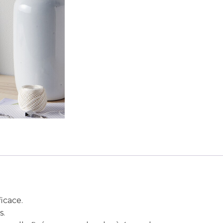
ficace.
s.