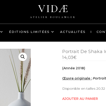
VIDÆ
ATELIER BOULANGER
ÉDITIONS LIMITÉES
ACTUALITÉS
I
CON
Portrait De Shaka 
14,03€
(Année 2018)
Œuvre originale :
Portrai
Disponible en tailles 20.32
AJOUTER AU PANIER