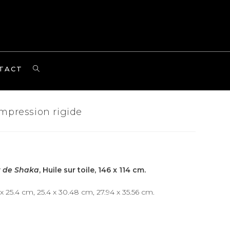
TOGGLE
TACT
WEBSITE
SEARCH
Impression rigide
t de Shaka
, Huile sur toile, 146 x 114 cm.
 x 25.4 cm, 25.4 x 30.48 cm, 27.94 x 35.56 cm.