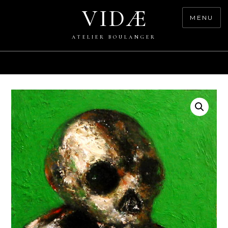
Skip
VIDÆ
to
MENU
content
ATELIER BOULANGER
0