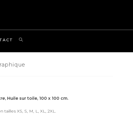
TOGGLE
TACT
WEBSITE
SEARCH
graphique
tre
, Huile sur toile, 100 x 100 cm.
tailles XS, S, M, L, XL, 2XL.