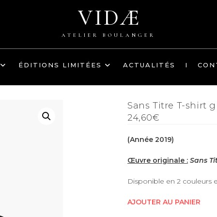
VIDÆ
ATELIER BOULANGER
ÉDITIONS LIMITÉES
ACTUALITÉS
I
CON
Sans Titre T-shirt 
24,60€
(Année 2019)
Œuvre originale :
Sans Ti
Disponible en 2 couleurs en 
AJOUTER AU PANIER