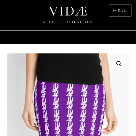
Skip
VIDÆ
to
MENU
content
ATELIER BOULANGER
0