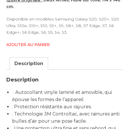
cm.
Disponible en modèles Samsung Galaxy S20, S20+, S20
Ultra, S10e, S10+, S10, S9+, S9, S8+, S8, S7 Edge, S7, S6
Edge+, S6 Edge, S6, S5, S4, S3.
AJOUTER AU PANIER
Description
Description
. Autocollant vinyle laminé et amovible, qui
épouse les formes de l’appareil.
. Protection résistante aux rayures.
. Technologie 3M Controltac, avec rainures anti
bulles d’air pour une pose facile.
. Une protection ultra fine et sans rebord, qui