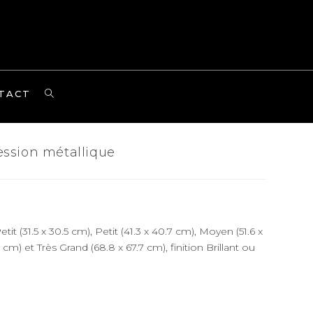
TOGGLE
TACT
WEBSITE
SEARCH
ssion métallique
tit (31.5 x 30.5 cm), Petit (41.3 x 40.7 cm), Moyen (51.6 x
 cm) et Très Grand (68.8 x 67.7 cm), finition Brillant ou