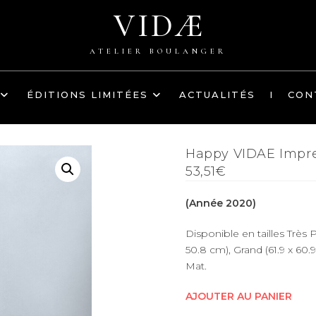
VIDÆ
ATELIER BOULANGER
ÉDITIONS LIMITÉES
ACTUALITÉS
I
CON
Happy VIDAE Impre
53,51€
(Année 2020)
Disponible en tailles Très Pe
50.8 cm), Grand (61.9 x 60.9
Mat.
AJOUTER AU PANIER