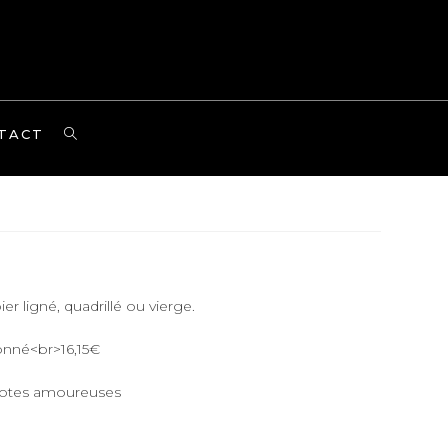
TOGGLE
TACT
WEBSITE
SEARCH
r ligné, quadrillé ou vierge.
nné<br>16,15€
 notes amoureuses